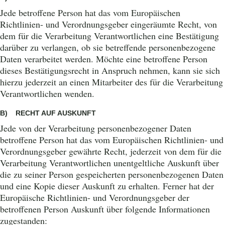
Jede betroffene Person hat das vom Europäischen
PETZOWER PICKNICK 2026
Richtlinien- und Verordnungsgeber eingeräumte Recht, von
GUTSCHEINE
dem für die Verarbeitung Verantwortlichen eine Bestätigung
PRESSE
darüber zu verlangen, ob sie betreffende personenbezogene
Daten verarbeitet w
erden. Möchte eine betroffene Person
KONTAKT
dieses Bestätigungsrecht in Anspruch nehmen, kann sie sich
hierzu jederzeit an einen Mitarbeiter des für die Verarbeitung
Fischerstraße 48b
14542 Werder Havel
Verantwortlichen wenden.
+49 (0)3327 7313336
info@alte-ueberfahrt.de
B) RECHT AUF AUSKUNFT
Jede von der Verarbeitung personenbezogener Daten
betroffene Person hat das vom Europäischen Richtlinien- und
Verordnungsgeber gewährte Recht, jederzeit von dem für die
Verarbeitung Verantwortlichen unentgeltliche Auskunft über
die zu seiner Person gespeicherten personenbezogenen Daten
und eine Kopie dieser Auskunft zu erhalten. Ferner hat der
Europäische Richtlinien- und Verordnungsgeber der
betroffenen Person Auskunft über folgende Informationen
zugestanden: